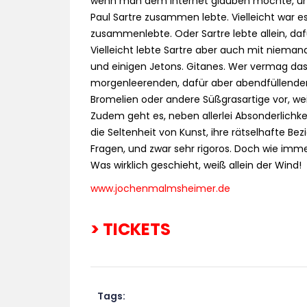
wenn man dem Internet glauben möchte, und d
Paul Sartre zusammen lebte. Vielleicht war e
zusammenlebte. Oder Sartre lebte allein, dafu
Vielleicht lebte Sartre aber auch mit niema
und einigen Jetons. Gitanes. Wer vermag das
morgenleerenden, dafür aber abendfüllen
Bromelien oder andere Süßgrasartige vor, wei
Zudem geht es, neben allerlei Absonderlich
die Seltenheit von Kunst, ihre rätselhafte 
Fragen, und zwar sehr rigoros. Doch wie immer 
Was wirklich geschieht, weiß allein der Wind!
www.jochenmalmsheimer.de
> TICKETS
Tags: