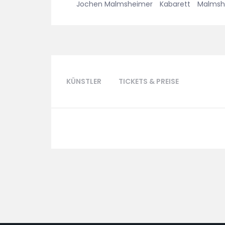
Jochen Malmsheimer
Kabarett
Malmsh
KÜNSTLER
TICKETS & PREISE