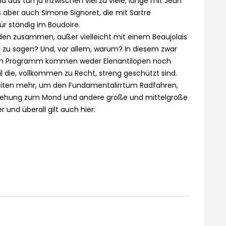
as tun ja inzwischen viel zu viele, lange mit Jean
s aber auch Simone Signoret, die mit Sartre
̈r ständig im Boudoire.
nden zusammen, außer vielleicht mit einem Beaujolais
 zu sagen? Und, vor allem, warum? In diesem zwar
den Programm kommen weder Elenantilopen noch
l die, vollkommen zu Recht, streng geschützt sind.
keiten mehr, um den Fundamentalirrtum Radfahren,
Beziehung zum Mond und andere große und mittelgroße
und überall gilt auch hier: