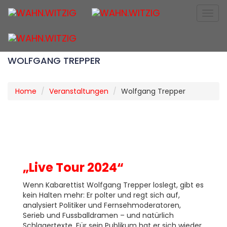
Togg
navig
WOLFGANG TREPPER
Home
Veranstaltungen
Wolfgang Trepper
„Live Tour 2024“
Wenn Kabarettist Wolfgang Trepper loslegt, gibt es
kein Halten mehr: Er polter und regt sich auf,
analysiert Politiker und Fernsehmoderatoren,
Serieb und Fussballdramen – und natürlich
Schlagertexte. Für sein Publikum hat er sich wieder