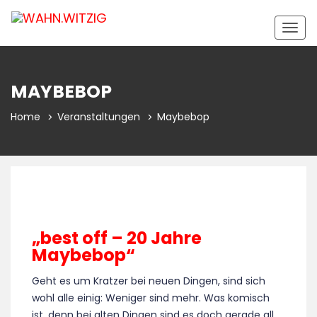
Togg
navig
MAYBEBOP
Home
Veranstaltungen
Maybebop
„best off – 20 Jahre
Maybebop“
Geht es um Kratzer bei neuen Dingen, sind sich
wohl alle einig: Weniger sind mehr. Was komisch
ist, denn bei alten Dingen sind es doch gerade all