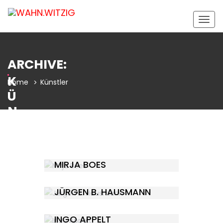
Togg
navig
ARCHIVE:
K
Home
Künstler
Ü
N
S
T
L
MIRJA BOES
E
R
JÜRGEN B. HAUSMANN
INGO APPELT