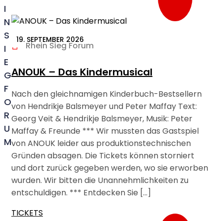
I
N
S
19. SEPTEMBER 2026
Rhein Sieg Forum
I
E
ANOUK – Das Kindermusical
G
F
Nach den gleichnamigen Kinderbuch-Bestsellern
O
von Hendrikje Balsmeyer und Peter Maffay Text:
R
Georg Veit & Hendrikje Balsmeyer, Musik: Peter
U
Maffay & Freunde *** Wir mussten das Gastspiel
M
von ANOUK leider aus produktionstechnischen
Gründen absagen. Die Tickets können storniert
und dort zurück gegeben werden, wo sie erworben
wurden. Wir bitten die Unannehmlichkeiten zu
entschuldigen. *** Entdecken Sie […]
TICKETS