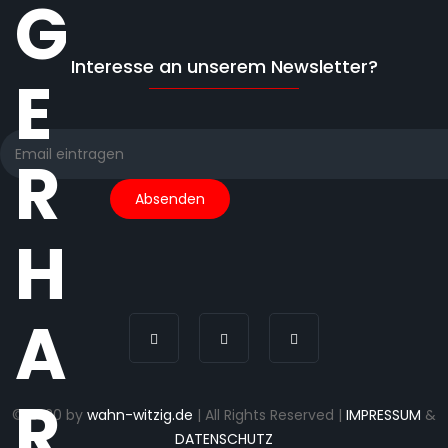
G
Interesse an unserem Newsletter?
E
R
H
A
R
© 2020 by
wahn-witzig.de
| All Rights Reserved |
IMPRESSUM
&
DATENSCHUTZ