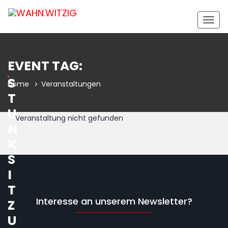
Togg
navig
EVENT TAG:
S
Home
Veranstaltungen
T
U
Veranstaltung nicht gefunden
N
K
S
I
T
Interesse an unserem Newsletter?
Z
U