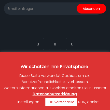
© 2020 by
wahn-witzig.de
| All Rights Reserved |
IMPRESSUM
&
Wir schätzen Ihre Privatsphäre!
DATENSCHUTZ
Diese Seite verwendet Cookies, um die
Benutzerfreundlichkeit zu verbessern.
Weitere Informationen zu Cookies erhalten Sie in unserer
Datenschutzerklärung
.
Einstellungen
NEIN, danke!
OK, verstanden!