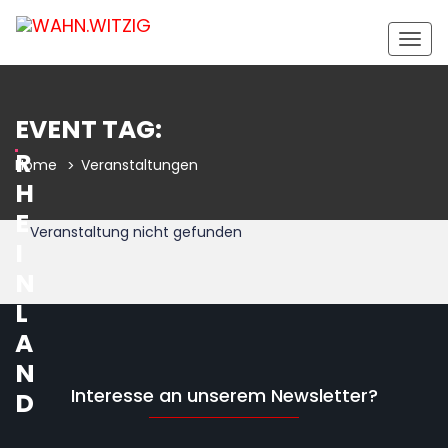
Togg
navig
EVENT TAG:
R
Home
Veranstaltungen
H
E
Veranstaltung nicht gefunden
I
N
L
A
N
Interesse an unserem Newsletter?
D