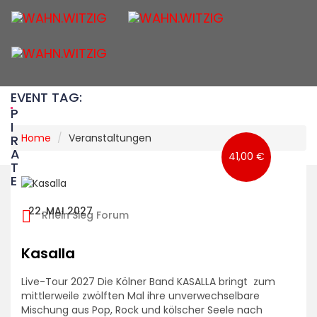
Togg
navig
EVENT TAG:
P
I
Home
Veranstaltungen
R
A
41,00 €
T
E
22. MAI 2027
Rhein Sieg Forum
Kasalla
Live-Tour 2027 Die Kölner Band KASALLA bringt zum
mittlerweile zwölften Mal ihre unverwechselbare
Mischung aus Pop, Rock und kölscher Seele nach