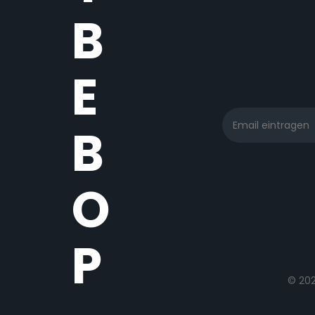
B
E
B
O
P
© 20