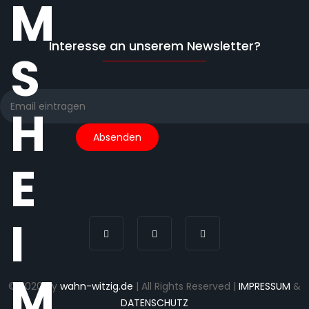
M
Interesse an unserem Newsletter?
S
H
E
I
M
© 2020 by
wahn-witzig.de
| All Rights Reserved |
IMPRESSUM
&
DATENSCHUTZ