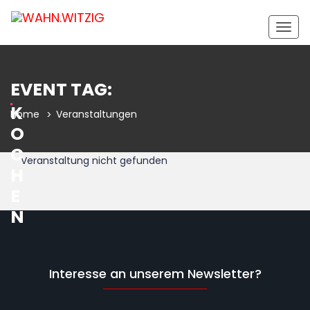
Togg
navig
EVENT TAG:
K
Home
Veranstaltungen
O
C
Veranstaltung nicht gefunden
H
E
N
Interesse an unserem Newsletter?