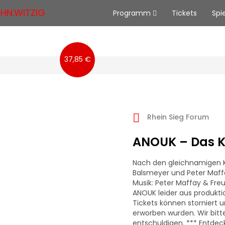
Programm
Tickets
Spi
37,85 €
Rhein Sieg Forum
ANOUK – Das K
Nach den gleichnamigen K
Balsmeyer und Peter Maffa
Musik: Peter Maffay & Fre
ANOUK leider aus produkt
Tickets können storniert 
erworben wurden. Wir bit
entschuldigen. *** Entdec