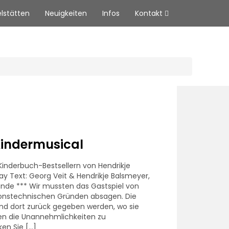
elstätten
Neuigkeiten
Infos
Kontakt
indermusical
inderbuch-Bestsellern von Hendrikje
y Text: Georg Veit & Hendrikje Balsmeyer,
unde *** Wir mussten das Gastspiel von
ionstechnischen Gründen absagen. Die
und dort zurück gegeben werden, wo sie
ten die Unannehmlichkeiten zu
ken Sie […]