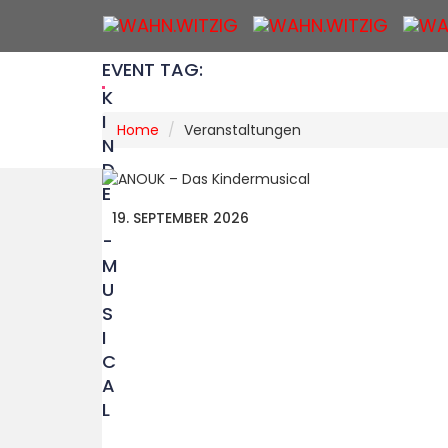
EVENT TAG:
K
I
Home
Veranstaltungen
N
D
E
R
19. SEPTEMBER 2026
-
M
U
S
I
C
A
L