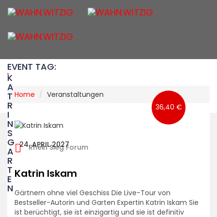
Togg
navig
EVENT TAG:
K
A
Home
Veranstaltungen
T
R
36,40 €
I
N
S
G
24. APRIL 2027
Rhein Sieg Forum
A
R
T
Katrin Iskam
E
N
Gärtnern ohne viel Geschiss Die Live-Tour von
Bestseller-Autorin und Garten Expertin Katrin Iskam Sie
ist berüchtigt, sie ist einzigartig und sie ist definitiv