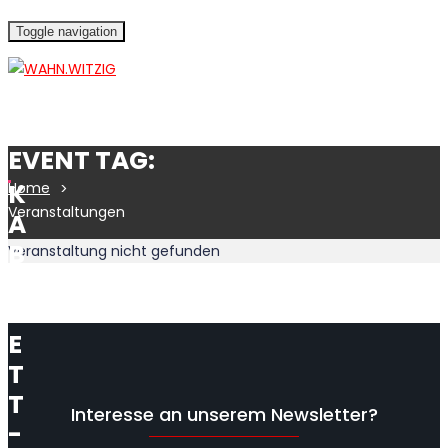
Toggle navigation
EVENT TAG:
K
Home
Veranstaltungen
A
B
Veranstaltung nicht gefunden
A
R
E
T
T
Interesse an unserem Newsletter?
-