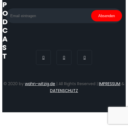
P
O
D
C
A
S
T
© 2020 by
wahn-witzig.de
| All Rights Reserved |
IMPRESSUM
&
DATENSCHUTZ