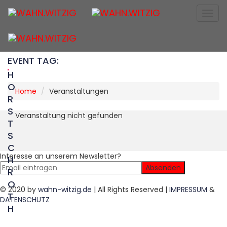
Togg
navig
EVENT TAG:
H
O
Home
Veranstaltungen
R
S
Veranstaltung nicht gefunden
T
S
C
Interesse an unserem Newsletter?
H
R
O
© 2020 by
wahn-witzig.de
| All Rights Reserved |
IMPRESSUM
&
T
DATENSCHUTZ
H