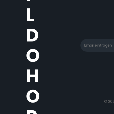
L
D
O
H
O
© 20