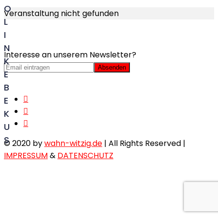
O
Veranstaltung nicht gefunden
L
I
N
Interesse an unserem Newsletter?
K
E
B
E
K
U
S
© 2020 by
wahn-witzig.de
| All Rights Reserved |
IMPRESSUM
&
DATENSCHUTZ