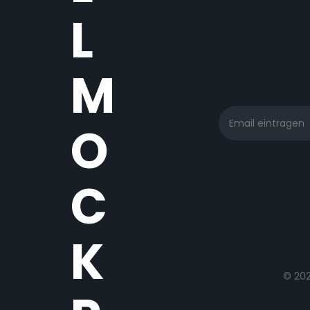
L
M
O
C
K
© 20