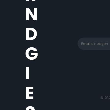
N
D
G
I
E
© 20