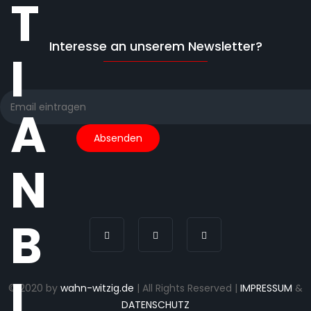
T
Interesse an unserem Newsletter?
I
A
N
B
I
© 2020 by
wahn-witzig.de
| All Rights Reserved |
IMPRESSUM
&
DATENSCHUTZ